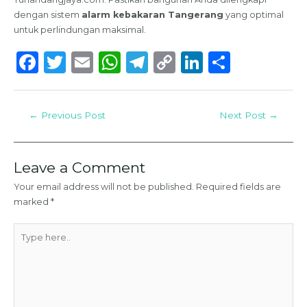
dengan sistem
alarm kebakaran Tangerang
yang optimal
untuk perlindungan maksimal.
F
T
E
W
T
C
Li
S
a
w
m
h
el
o
n
h
c
it
ai
a
e
p
k
ar
←
Previous Post
Next Post
→
e
te
l
ts
g
y
e
e
b
r
A
ra
Li
dI
o
p
m
n
n
Leave a Comment
o
p
k
Your email address will not be published.
Required fields are
marked
*
k
Type
here..