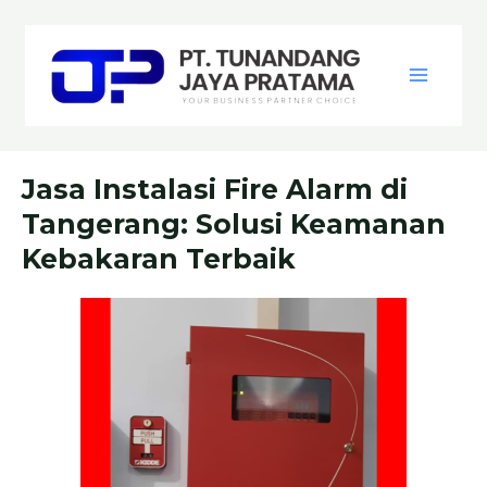
Skip
Post
Main
to
navigation
Menu
content
Jasa Instalasi Fire Alarm di
Tangerang: Solusi Keamanan
Kebakaran Terbaik