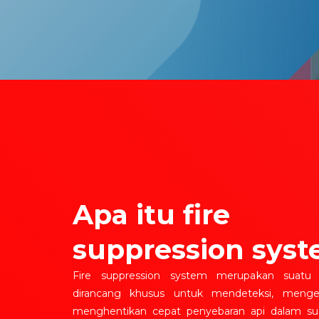
Apa itu fire
suppression syst
Fire suppression system merupakan suatu
dirancang khusus untuk mendeteksi, mengen
menghentikan cepat penyebaran api dalam su