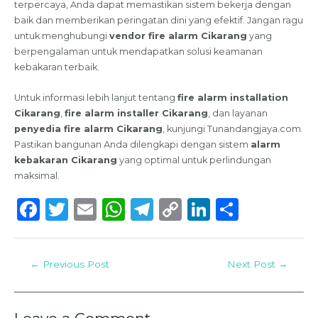
terpercaya, Anda dapat memastikan sistem bekerja dengan
baik dan memberikan peringatan dini yang efektif. Jangan ragu
untuk menghubungi
vendor fire alarm Cikarang
yang
berpengalaman untuk mendapatkan solusi keamanan
kebakaran terbaik.
Untuk informasi lebih lanjut tentang
fire alarm installation
Cikarang
,
fire alarm installer Cikarang
, dan layanan
penyedia fire alarm Cikarang
, kunjungi Tunandangjaya.com.
Pastikan bangunan Anda dilengkapi dengan sistem
alarm
kebakaran Cikarang
yang optimal untuk perlindungan
maksimal.
F
T
E
W
T
C
Li
S
a
w
m
h
el
o
n
h
c
it
ai
a
e
p
k
ar
←
Previous Post
Next Post
→
e
te
l
ts
g
y
e
e
b
r
A
ra
Li
dI