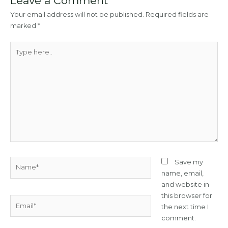
o
p
m
n
n
Leave a Comment
o
p
k
Your email address will not be published.
Required fields are
marked
*
k
Type
here..
Name*
Save my
name, email,
and website in
this browser for
Email*
the next time I
comment.