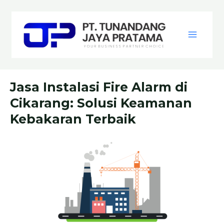
Skip
Post
Main
to
navigation
Menu
content
Jasa Instalasi Fire Alarm di
Cikarang: Solusi Keamanan
Kebakaran Terbaik