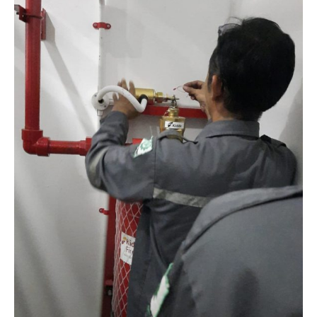
Solusi
Proteksi
Kebakaran
Terbaik
untuk
Industri
dan
Komersial